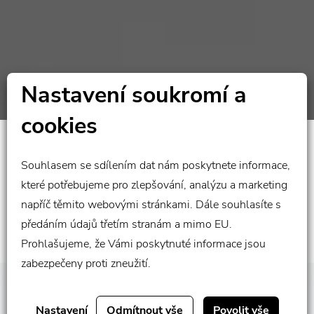
Nastavení soukromí a
cookies
Zákazník požaduje leteckou přepravu zboží obsahujícího
Souhlasem se sdílením dat nám poskytnete informace,
baterie (UN3481 , Lithium-ion batteries contained in/packed
with equipment) – například GoPro kamery nebo kamery do
které potřebujeme pro zlepšování, analýzu a marketing
auta. Nejčastější oblast výroby kolem Guangzhou a
napříč těmito webovými stránkami. Dále souhlasíte s
Shenzhenu. Z letišť v této oblasti letecké společnosti takové
předáním údajů třetím stranám a mimo EU.
zboží neakceptují.
Prohlašujeme, že Vámi poskytnuté informace jsou
SCROLLUJTE
zabezpečeny proti zneužití.
Vzhledem k tomu, že se často jedná o zboží, které musí být
Nastavení
Odmítnout vše
Povolit vše
dodáno na trh co nejdříve, je třeba najít řešení leteckou