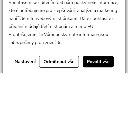
Souhlasem se sdílením dat nám poskytnete informace,
které potřebujeme pro zlepšování, analýzu a marketing
Odbornost na špičkové úrovni
napříč těmito webovými stránkami. Dále souhlasíte s
předáním údajů třetím stranám a mimo EU.
Prohlašujeme, že Vámi poskytnuté informace jsou
Abyste drželi krok s rychle se měnícím globálním
SCROLLUJTE
zabezpečeny proti zneužití.
prostředím, potřebujete
silného logistického partnera
,
který dokáže doručit Váš letecký náklad včas. Máme
mezinárodní tým odborníků, který se dobře orientuje v
Nastavení
Odmítnout vše
Povolit vše
náročném prostředí leteckého carga
.
Jako
přední přepravce nebezpečného zboží a
farmaceutických nebo life science produtků
spolupracujeme se špičkovými leteckými společnostmi a
dalšími prodejci, abychom zajistili optimální plánování,
manipulaci a doručení vašeho nákladu a to včetně časově
definovaných přeprav pro
automobilový průmysl
.
Poptat dopravní řešení