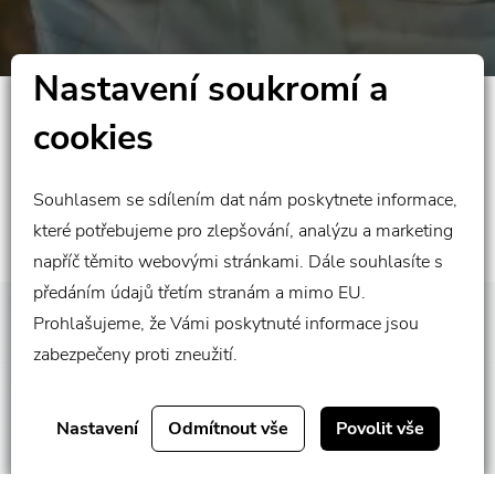
Nastavení soukromí a
Proč nás klient oslovil?
cookies
Značka se dodává do celého světa
Každé outdoor vybavení má jiný životní cyklus a tomu
Souhlasem se sdílením dat nám poskytnete informace,
musí odpovídat mód přepravy
které potřebujeme pro zlepšování, analýzu a marketing
napříč těmito webovými stránkami. Dále souhlasíte s
předáním údajů třetím stranám a mimo EU.
Prohlašujeme, že Vámi poskytnuté informace jsou
Naše řešení
SCROLLUJTE
zabezpečeny proti zneužití.
Prostřednictvím naši, kanceláří, volíme pro každou sezónu
Nastavení
Odmítnout vše
Povolit vše
Čínský hub, (tak aby to dávalo ekonomický smysl – tj.
optimalizace dle míst odeslání), kde konsolidujeme
třetizemní přepravy a provádíme neutralizaci dokumentů.