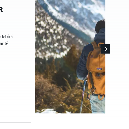
R
odebírá
aritě