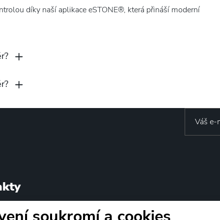
ntrolou díky naší aplikace eSTONE®, která přináší moderní
r?
r?
akty
vení soukromí a cookies
ESTONE s.r.o.
IČ: 27248241