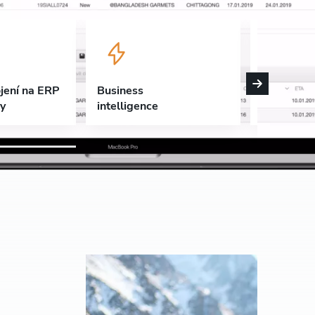
jení na ERP
Business
PO
my
intelligence
Managem