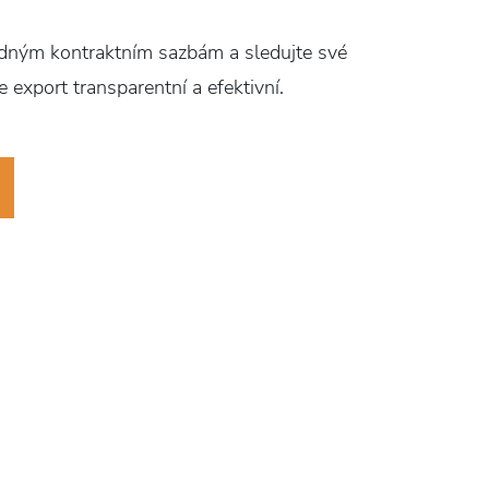
Dostaňte sv
přeprava s
odným kontraktním sazbám a sledujte své
e export transparentní a efektivní.
Komplet
NÁSLEDUJE
LCL servis z Xiamenu
Zjistit více