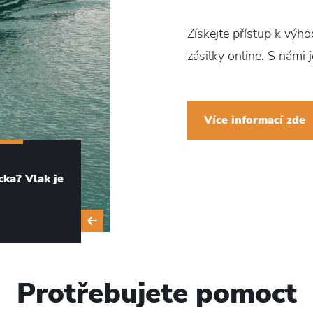
i LCL zásilky.
Získejte přístup k výh
zásilky online. S námi j
Více informací zde
NÁSLEDUJE
cka? Vlak je
Ekonomická letecká přeprava
z Číny
Zjistit více
Protřebujete pomoct