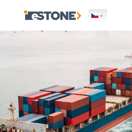
LCL sběrn
do/z USA
Využijte
akční podmínky
na zajiště