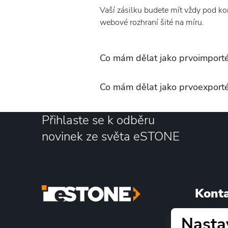
Vaší zásilku budete mít vždy pod ko
webové rozhraní šité na míru.
Co mám dělat jako prvoimporté
Co mám dělat jako prvoexporté
Přihlaste se k odběru
novinek ze světa eSTONE
Kont
Nasta
BDP-WAK