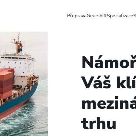
Přeprava
Gearshift
Specializace
S
Námořn
á služba
Váš klí
mezin
trhu
ní rychlé a spolehlivě fungující