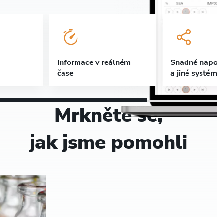
Informace v reálném
Snadné napo
čase
a jiné systé
Mrkněte se,
jak jsme pomohli