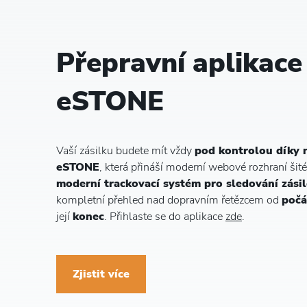
Přepravní aplikace
eSTONE
Vaší zásilku budete mít vždy
pod kontrolou díky n
eSTONE
, která přináší moderní webové rozhraní šit
moderní trackovací systém pro sledování zási
kompletní přehled nad dopravním řetězcem od
počá
její
konec
. Přihlaste se do aplikace
zde
.
Zjistit více