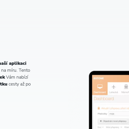
aší aplikaci
é na míru. Tento
lek
Vám nabízí
tku
cesty až po