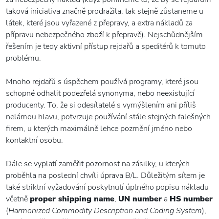
taková iniciativa značně prodražila, tak stejně zůstaneme u
látek, které jsou vyřazené z přepravy, a extra nákladů za
přípravu nebezpečného zboží k přepravě). Nejschůdnějším
řešením je tedy aktivní přístup rejdařů a speditérů k tomuto
problému.
Mnoho rejdařů s úspěchem používá programy, které jsou
schopné odhalit podezřelá synonyma, nebo neexistující
producenty. To, že si odesílatelé s vymýšlením ani příliš
nelámou hlavu, potvrzuje používání stále stejných falešných
firem, u kterých maximálně lehce pozmění jméno nebo
kontaktní osobu.
Dále se vyplatí zaměřit pozornost na zásilky, u kterých
proběhla na poslední chvíli úprava B/L. Důležitým sítem je
také striktní vyžadování poskytnutí úplného popisu nákladu
včetně
proper shipping name
,
UN number
a
HS number
(
Harmonized Commodity Description and Coding System
),