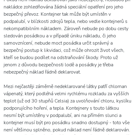
nakládce zohledňována žádná speciální opatření pro jeho
bezpečný převoz. Kontejner tak může být umístěn v
podpalubí, v blízkosti zdrojů tepla, nebo vedle kontejnerů s
nekompatibilním nákladem. Zároveň nebude po dobu cesty
sledován posádkou a v případě úniku nákladu, či jeho
samovznícení, nebude moct posádka určit správný a
bezpečný postup k likvidaci, což může ohrozit život všech,
kteří se budou podílet na odstraňování škody. Proto už
jenom z důvodu bezpečnosti lodě a posádky je třeba
nebezpečný náklad řádně deklarovat.
Mezi nejčastěji záměrně nedeklarované látky patří chlornan
vápenatý, který podléhá velmi rychlému rozkladu za vyšších
teplot (už od 30 stupňů Celsia) za uvolňování chloru, kyslíku
podporujícího hoření, a tepla. Kontejnery s touto látkou
nesmí být umístěny v podpalubí, ani na přímém slunci a
kontejner musí být pro posádku snadno dostupný - toto vše
není většinou splněno, pokud náklad není řádně deklarován.