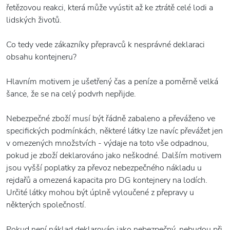
řetězovou reakci, která může vyústit až ke ztrátě celé lodi a
lidských životů.
Co tedy vede zákazníky přepravců k nesprávné deklaraci
obsahu kontejneru?
Hlavním motivem je ušetřený čas a peníze a poměrně velká
šance, že se na celý podvrh nepřijde.
Nebezpečné zboží musí být řádně zabaleno a převáženo ve
specifických podmínkách, některé látky lze navíc převážet jen
v omezených množstvích - výdaje na toto vše odpadnou,
pokud je zboží deklarováno jako neškodné. Dalším motivem
jsou vyšší poplatky za převoz nebezpečného nákladu u
rejdařů a omezená kapacita pro DG kontejnery na lodích.
Určité látky mohou být úplně vyloučené z přepravy u
některých společností.
Pokud není náklad deklarován jako nebezpečný, nebudou při