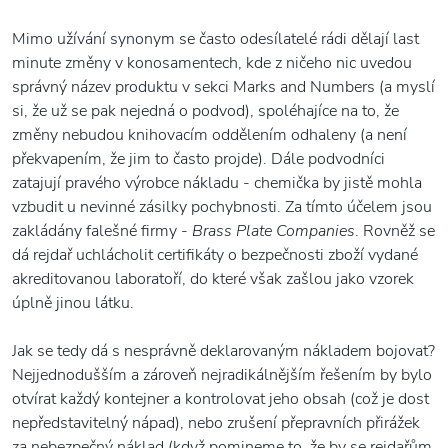
Mimo užívání synonym se často odesílatelé rádi dělají last
minute změny v konosamentech, kde z ničeho nic uvedou
správný název produktu v sekci Marks and Numbers (a myslí
si, že už se pak nejedná o podvod), spoléhajíce na to, že
změny nebudou knihovacím oddělením odhaleny (a není
překvapením, že jim to často projde). Dále podvodníci
zatajují pravého výrobce nákladu - chemička by jistě mohla
vzbudit u nevinné zásilky pochybnosti. Za tímto účelem jsou
zakládány falešné firmy -
Brass Plate Companies
. Rovněž se
dá rejdař uchlácholit certifikáty o bezpečnosti zboží vydané
akreditovanou laboratoří, do které však zašlou jako vzorek
úplně jinou látku.
Jak se tedy dá s nesprávně deklarovaným nákladem bojovat?
Nejjednodušším a zároveň nejradikálnějším řešením by bylo
otvírat každý kontejner a kontrolovat jeho obsah (což je dost
nepředstavitelný nápad), nebo zrušení přepravních přirážek
za nebezpečný náklad (když pomineme to, že by se rejdařům