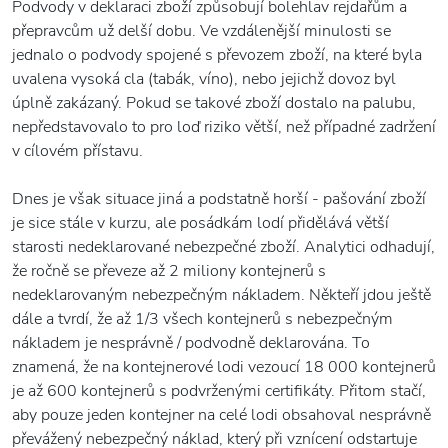
Podvody v deklaraci zboží způsobují bolehlav rejdařům a
přepravcům už delší dobu. Ve vzdálenější minulosti se
jednalo o podvody spojené s převozem zboží, na které byla
uvalena vysoká cla (tabák, víno), nebo jejichž dovoz byl
úplně zakázaný. Pokud se takové zboží dostalo na palubu,
nepředstavovalo to pro loď riziko větší, než případné zadržení
v cílovém přístavu.
Dnes je však situace jiná a podstatně horší - pašování zboží
je sice stále v kurzu, ale posádkám lodí přidělává větší
starosti nedeklarované nebezpečné zboží. Analytici odhadují,
že ročně se převeze až 2 miliony kontejnerů s
nedeklarovaným nebezpečným nákladem. Někteří jdou ještě
dále a tvrdí, že až 1/3 všech kontejnerů s nebezpečným
nákladem je nesprávně / podvodně deklarována. To
znamená, že na kontejnerové lodi vezoucí 18 000 kontejnerů
je až 600 kontejnerů s podvrženými certifikáty. Přitom stačí,
aby pouze jeden kontejner na celé lodi obsahoval nesprávně
převážený nebezpečný náklad, který při vznícení odstartuje