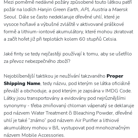
Mezi poměrně nedávné požáry způsobené touto látkou patří
požár na lodích
Hanjin Green Earth
,
APL Austria
a
Maersk
Seoul
. Dále se často nedeklaruje dřevěné uhlí, které je
vysoce hořlavé a výbušné zvláště v aktivované práškové
formě a lithium-iontové akumulátory, které mohou zkratovat
a začít hořet již při teplotách kolem 60 stupňů Celsia.
Jaké finty se tedy nejčastěji používají k tomu, aby se ušetřilo
za převoz nebezpečného zboží?
Nejoblíbenější taktikou je neužívání takzvaného
Proper
Shipping Name
, tedy názvu, pod kterým se látka oficiálně
převáží a obchoduje, a pod kterým je zapsána v IMDG Code.
Látky jsou transportovány a evidovány pod nejrůznějšími
synonymy - třeba zmiňovaný chlornan vápenatý se deklaruje
pod názvem Water Treatment či Bleaching Powder, dřevěné
uhlí je také “známo” pod názvem Air Purifier a lithiové
akumulátory mohou v B/L vystupovat pod mnohoznačným
názvem Mobile Accessories.