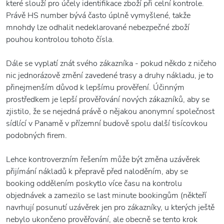
které slouží pro účely identifikace zboží při celní kontrole.
Právě HS number bývá často úplně vymyšlené, takže
mnohdy lze odhalit nedeklarované nebezpečné zboží
pouhou kontrolou tohoto čísla.
Dále se vyplatí znát svého zákazníka - pokud někdo z ničeho
nic jednorázově změní zavedené trasy a druhy nákladu, je to
přinejmenším důvod k lepšímu prověření. Účinným
prostředkem je lepší prověřování nových zákazníků, aby se
zjistilo, že se nejedná právě o nějakou anonymní společnost
sídlící v Panamě v přízemní budově spolu další tisícovkou
podobných firem.
Lehce kontroverzním řešením může být změna uzávěrek
přijímání nákladů k přepravě před naloděním, aby se
booking oddělením poskytlo více času na kontrolu
objednávek a zamezilo se last minute bookingům (někteří
navrhují posunutí uzávěrek jen pro zákazníky, u kterých ještě
nebylo ukončeno prověřování, ale obecně se tento krok