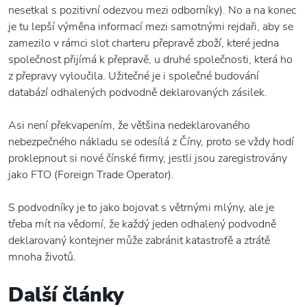
nesetkal s pozitivní odezvou mezi odborníky). No a na konec
je tu lepší výměna informací mezi samotnými rejdaři, aby se
zamezilo v rámci slot charteru přepravě zboží, které jedna
společnost přijímá k přepravě, u druhé společnosti, která ho
z přepravy vyloučila. Užitečné je i společné budování
databází odhalených podvodně deklarovaných zásilek.
Asi není překvapením, že většina nedeklarovaného
nebezpečného nákladu se odesílá z Číny, proto se vždy hodí
proklepnout si nové čínské firmy, jestli jsou zaregistrovány
jako FTO (Foreign Trade Operator).
S podvodníky je to jako bojovat s větrnými mlýny, ale je
třeba mít na vědomí, že každý jeden odhalený podvodně
deklarovaný kontejner může zabránit katastrofě a ztrátě
mnoha životů.
Další články