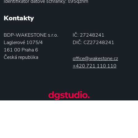
Identifikátor datové schránky: s95qznm
Kontakty
BDP-WAKESTONE s.r.o.
IČ: 27248241
Laglerové 1075/4
DIČ: CZ27248241
161 00 Praha 6
Česká republika
office@wakestone.cz
+420 721 110 110