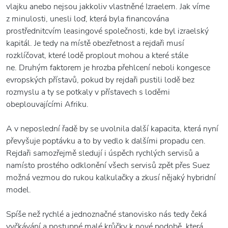
vlajku anebo nejsou jakkoliv vlastněné Izraelem. Jak víme
z minulosti, unesli loď, která byla financována
prostřednitcvím leasingové společnosti, kde byl izraelský
kapitál. Je tedy na místě obezřetnost a rejdaři musí
rozklíčovat, které lodě proplout mohou a které stále
ne. Druhým faktorem je hrozba přehlcení neboli kongesce
evropských přístavů, pokud by rejdaři pustili lodě bez
rozmyslu a ty se potkaly v přístavech s loděmi
obeplouvajícími Afriku.
A v neposlední řadě by se uvolnila další kapacita, která nyní
převyšuje poptávku a to by vedlo k dalšími propadu cen.
Rejdaři samozřejmě sledují i úspěch rychlých servisů a
namísto prostého odklonění všech servisů zpět přes Suez
možná vezmou do rukou kalkulačky a zkusí nějaký hybridní
model.
Spíše než rychlé a jednoznačné stanovisko nás tedy čeká
vyčkávání a postupné malé krůčky k nové podobě, která