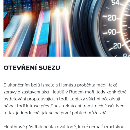
OTEVŘENÍ SUEZU
S ukončením bojů Izraele a Hamásu proběhla médii také
zprávy o zastavení akcí Houtiů v Rudém moři, tedy konkrétně
ostřelování proplouvajících lodí. Logicky všichni očekávají
návrat lodí k trase přes Suez a zkrácení tranzitních časů. Není
to tak jednoduché, jak se na první pohled může zdát.
Houthiové přislíbili neatakovat lodě, které nemají izraelskou