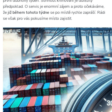
první dubnový týden. Stihnout knihování je důležitý
předpoklad. O servis je enormní zájem a proto očekáváme,
že
již během tohoto týdne
se po místě rychle zapráší. Rádi
se však pro vás pokusíme místo zajistit.