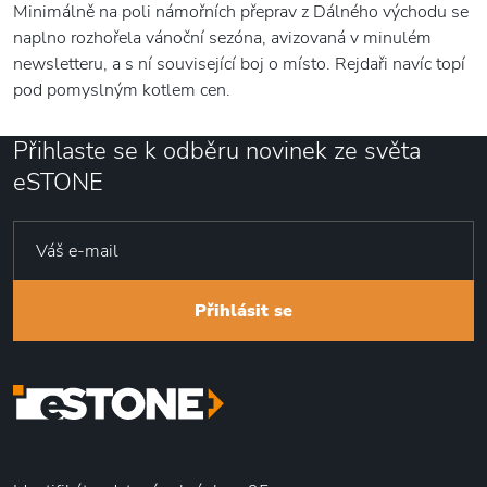
Minimálně na poli námořních přeprav z Dálného východu se
naplno rozhořela vánoční sezóna, avizovaná v minulém
newsletteru, a s ní související boj o místo. Rejdaři navíc topí
pod pomyslným kotlem cen.
Přihlaste se k odběru novinek ze světa
eSTONE
Přihlásit se