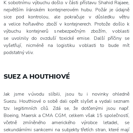
K sobotnímu výbuchu došlo v části přístavu Shahid Rajaee,
největším íránském kontejnerovém hubu. Požár je údajně
sice pod kontrolou, ale pokračuje v důsledku větru
a velice hořlavého zboží v kontejnerech. Protože došlo k
výbuchu kontejnerů s nebezpečným zbožím, v oblasti
se uvolnily do ovzduší toxické emise. Další příčiny se
vyšetřují, nicméně na logistiku v oblasti to bude mít
podstatný vliv.
SUEZ A HOUTHIOVÉ
Jak jsme v úvodu slíbili, jsou tu i novinky ohledně
Suezu. Houthiové o sobě dali opět slyšet a vydali seznam
tzv. legitimních cílů. Zdá se, že dotčenými jsou např.
Boeing, Maersk a CMA CGM, celkem však 15 společností,
včetně zmíněného amerického výrobce letadel, se
sekundárními sankcemi na subjekty třetích stran, které mají