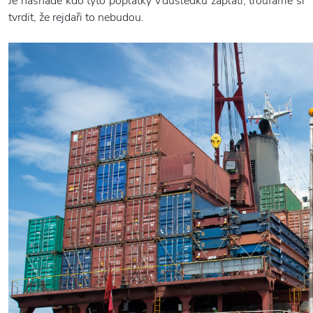
Je nasnadě kdo tyto poplatky v důsledku zaplatí, troufáme si
tvrdit, že rejdaři to nebudou.