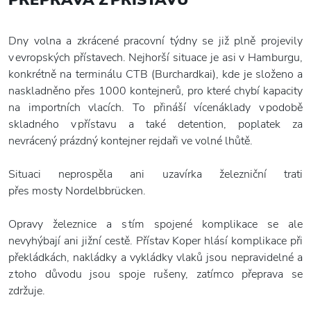
Dny volna a zkrácené pracovní týdny se již plně projevily
v evropských přístavech. Nejhorší situace je asi v Hamburgu,
konkrétně na terminálu CTB (Burchardkai), kde je složeno a
naskladněno přes 1000 kontejnerů, pro které chybí kapacity
na importních vlacích. To přináší vícenáklady v podobě
skladného v přístavu a také detention, poplatek za
nevrácený prázdný kontejner rejdaři ve volné lhůtě.
Situaci neprospěla ani uzavírka železniční trati
přes mosty Nordelbbrücken.
Opravy železnice a s tím spojené komplikace se ale
nevyhýbají ani jižní cestě. Přístav Koper hlásí komplikace při
překládkách, nakládky a vykládky vlaků jsou nepravidelné a
z toho důvodu jsou spoje rušeny, zatímco přeprava se
zdržuje.