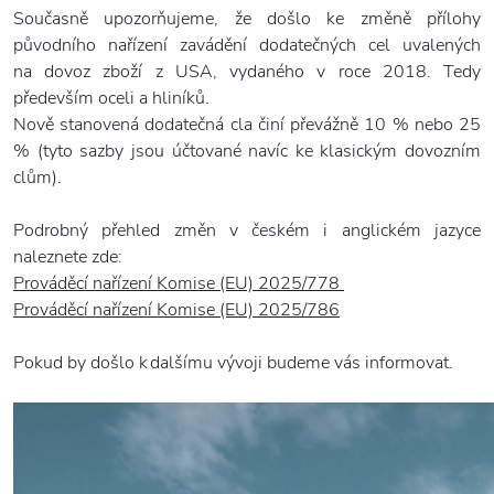
Současně upozorňujeme, že došlo ke změně přílohy
původního nařízení zavádění dodatečných cel uvalených
na dovoz zboží z USA, vydaného v roce 2018. Tedy
především oceli a hliníků.
Nově stanovená dodatečná cla činí převážně 10 % nebo 25
% (tyto sazby jsou účtované navíc ke klasickým dovozním
clům).
Podrobný přehled změn v českém i anglickém jazyce
naleznete zde:
Prováděcí nařízení Komise (EU) 2025/778
Prováděcí nařízení Komise
(EU) 2025/786
Pokud by došlo k dalšímu vývoji budeme vás informovat.