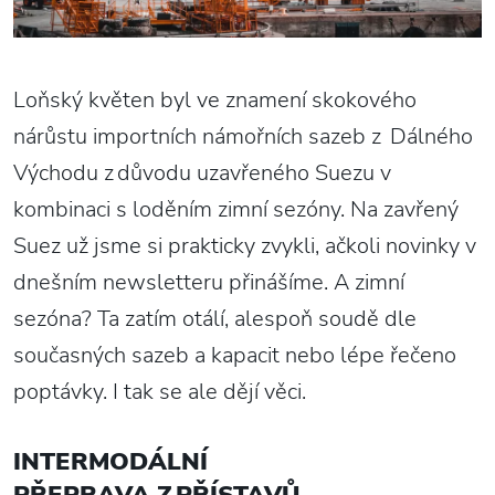
Loňský květen byl ve znamení skokového
nárůstu importních námořních sazeb z Dálného
Východu z důvodu uzavřeného Suezu v
kombinaci s loděním zimní sezóny. Na zavřený
Suez už jsme si prakticky zvykli, ačkoli novinky v
dnešním newsletteru přinášíme. A zimní
sezóna? Ta zatím otálí, alespoň soudě dle
současných sazeb a kapacit nebo lépe řečeno
poptávky. I tak se ale dějí věci.
INTERMODÁLNÍ
PŘEPRAVA Z PŘÍSTAVŮ