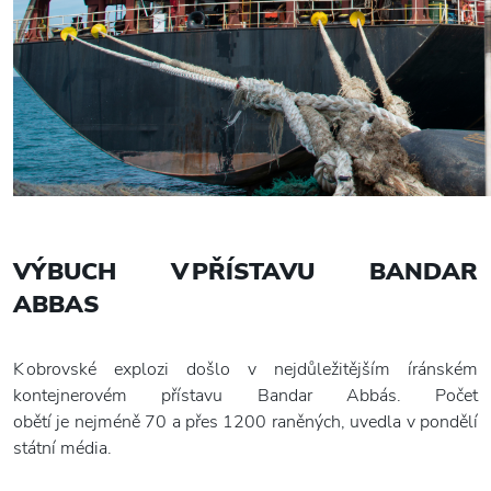
VÝBUCH V PŘÍSTAVU BANDAR
ABBAS
K obrovské explozi došlo v nejdůležitějším íránském
kontejnerovém přístavu Bandar Abbás. Počet
obětí je nejméně 70 a přes 1200 raněných, uvedla v pondělí
státní média.