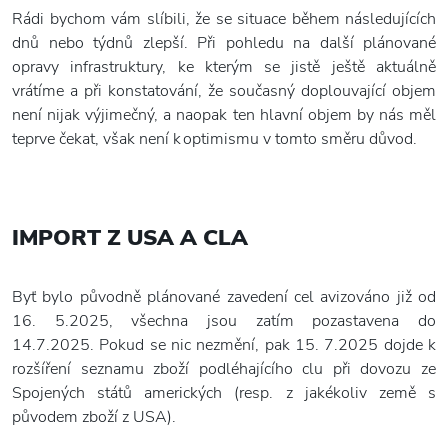
Rádi bychom vám slíbili, že se situace během následujících
dnů nebo týdnů zlepší. Při pohledu na další plánované
opravy infrastruktury, ke kterým se jistě ještě aktuálně
vrátíme a při konstatování, že současný doplouvající objem
není nijak výjimečný, a naopak ten hlavní objem by nás měl
teprve čekat, však není k optimismu v tomto směru důvod.
IMPORT Z USA A CLA
Byť bylo původně plánované zavedení cel avizováno již od
16. 5.2025, všechna jsou zatím pozastavena do
14.7.2025. Pokud se nic nezmění, pak 15. 7.2025 dojde k
rozšíření seznamu zboží podléhajícího clu při dovozu ze
Spojených států amerických (resp. z jakékoliv země s
původem zboží z USA).