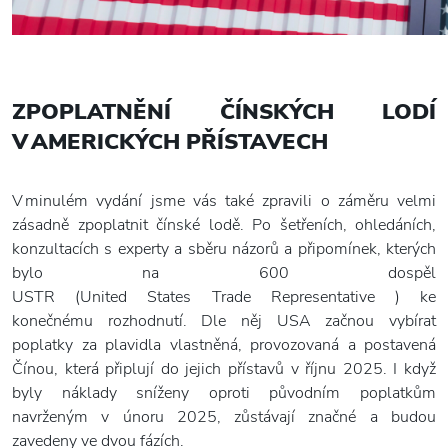
ZPOPLATNĚNÍ ČÍNSKÝCH LODÍ
V AMERICKÝCH PŘÍSTAVECH
V minulém vydání jsme vás také zpravili o záměru velmi
zásadně zpoplatnit čínské lodě. Po šetřeních, ohledáních,
konzultacích s experty a sběru názorů a připomínek, kterých
bylo na 600 dospěl
USTR (United States Trade Representative ) ke
konečnému rozhodnutí. Dle něj USA začnou vybírat
poplatky za plavidla vlastněná, provozovaná a postavená
Čínou, která připlují do jejich přístavů v říjnu 2025. I když
byly náklady sníženy oproti původním poplatkům
navrženým v únoru 2025, zůstávají značné a budou
zavedeny ve dvou fázích.