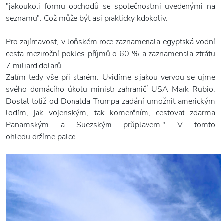
"jakoukoli formu obchodů se společnostmi uvedenými na
seznamu". Což může být asi prakticky kdokoliv.
Pro zajímavost, v loňském roce zaznamenala egyptská vodní
cesta meziroční pokles příjmů o 60 % a zaznamenala ztrátu
7 miliard dolarů.
Zatím tedy vše při starém. Uvidíme s jakou vervou se ujme
svého domácího úkolu ministr zahraničí USA Mark Rubio.
Dostal totiž od Donalda Trumpa zadání umožnit americkým
lodím, jak vojenským, tak komerčním, cestovat zdarma
Panamským a Suezským průplavem." V tomto
ohledu držíme palce.