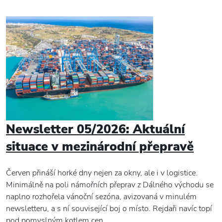
Newsletter 05/2026: Aktuální
situace v mezinárodní přepravě
Červen přináší horké dny nejen za okny, ale i v logistice.
Minimálně na poli námořních přeprav z Dálného východu se
naplno rozhořela vánoční sezóna, avizovaná v minulém
newsletteru, a s ní související boj o místo. Rejdaři navíc topí
pod pomyslným kotlem cen.