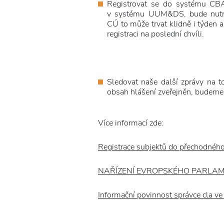
Registrovat se do systému CBA
v systému UUM&DS, bude nutná 
CÚ to může trvat klidně i týden 
registraci na poslední chvíli.
Sledovat naše další zprávy na t
obsah hlášení zveřejněn, budeme
Více informací zde:
Registrace subjektů do přechodnéh
NAŘÍZENÍ EVROPSKÉHO PARLAMENTU
Informační povinnost správce cla v