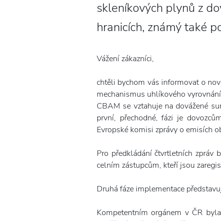
skleníkových plynů z d
hranicích, známý také 
Vážení zákazníci,
chtěli bychom vás informovat o nov
mechanismus uhlíkového vyrovnání 
CBAM se vztahuje na dovážené surov
první, přechodné, fázi je dovozc
Evropské komisi zprávy o emisích 
Pro předkládání čtvrtletních zprá
celním zástupcům, kteří jsou zareg
Druhá fáze implementace představuj
Kompetentním orgánem v ČR byla s