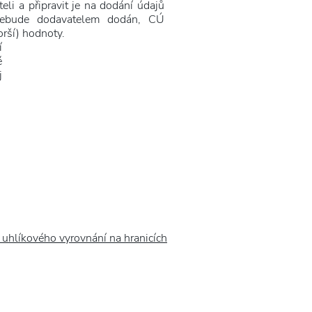
li a připravit je na dodání údajů
nebude dodavatelem dodán, CÚ
orší) hodnoty.
í
é
j
íkového vyrovnání na hranicích