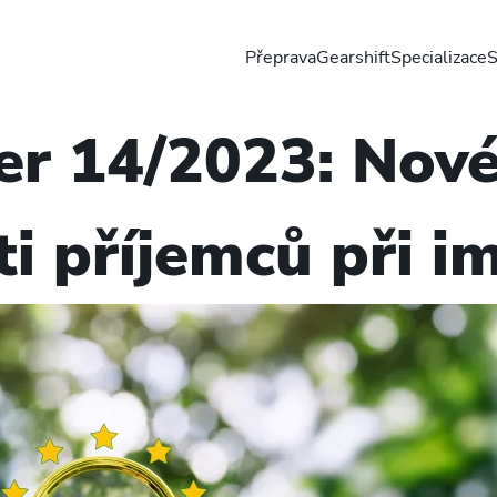
Přeprava
Gearshift
Specializace
S
er 14/2023: Nov
i příjemců při i