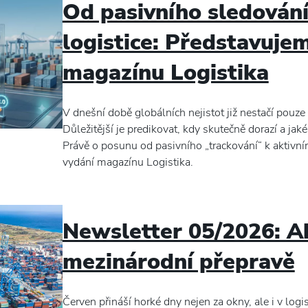
Od pasivního sledování
logistice: Představuj
magazínu Logistika
V dnešní době globálních nejistot již nestačí pouze 
Důležitější je predikovat, kdy skutečně dorazí a jaké 
Právě o posunu od pasivního „trackování“ k aktivní
vydání magazínu Logistika.
Newsletter 05/2026: Ak
mezinárodní přepravě
Červen přináší horké dny nejen za okny, ale i v log