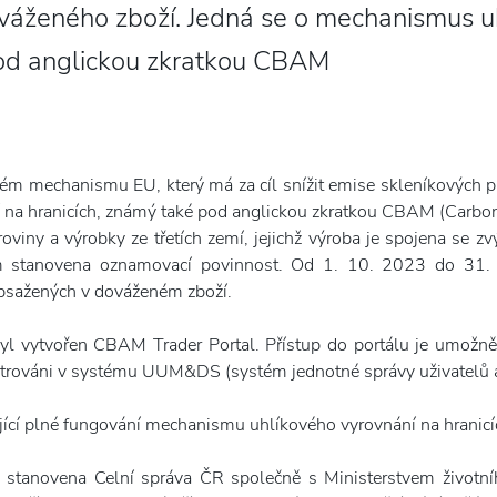
ováženého zboží. Jedná se o mechanismus u
pod anglickou zkratkou CBAM
ém mechanismu EU, který má za cíl snížit emise skleníkových p
na hranicích, známý také pod anglickou zkratkou CBAM (Carb
iny a výrobky ze třetích zemí, jejichž výroba je spojena se z
ům stanovena oznamovací povinnost. Od 1. 10. 2023 do 31.
obsažených v dováženém zboží.
v byl vytvořen CBAM Trader Portal. Přístup do portálu je um
istrováni v systému UUM&DS (systém jednotné správy uživatelů a
ící plné fungování mechanismu uhlíkového vyrovnání na hranicíc
tanovena Celní správa ČR společně s Ministerstvem životníh