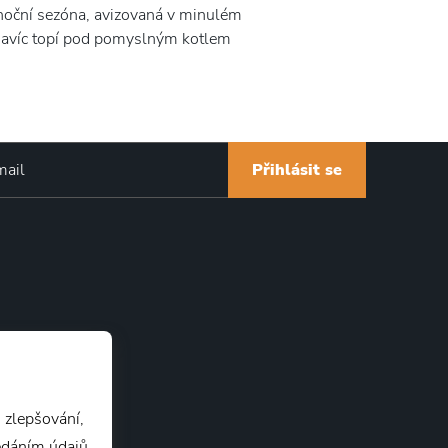
noční sezóna, avizovaná v minulém
i navíc topí pod pomyslným kotlem
Přihlásit se
 zlepšování,