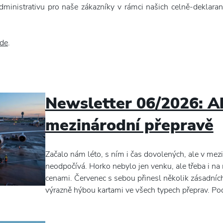
dministrativu pro naše zákazníky v rámci našich celně-deklara
de
.
Newsletter 06/2026: Ak
mezinárodní přepravě
Začalo nám léto, s ním i čas dovolených, ale v mez
neodpočívá. Horko nebylo jen venku, ale třeba i na
cenami. Červenec s sebou přinesl několik zásadních 
výrazně hýbou kartami ve všech typech přeprav. Po