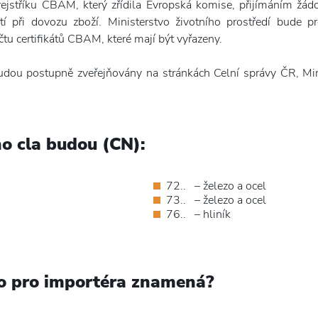
ejstříku CBAM, který zřídila Evropská komise, přijímáním žá
í při dovozu zboží. Ministerstvo životního prostředí bude 
u certifikátů CBAM, které mají být vyřazeny.
u postupně zveřejňovány na stránkách Celní správy ČR, Minis
o cla budou (CN):
72.. – železo a ocel
73.. – železo a ocel
76.. – hliník
ko pro importéra znamená?