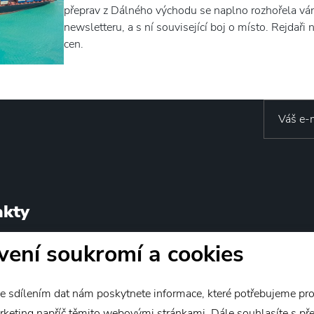
přeprav z Dálného východu se naplno rozhořela vá
newsletteru, a s ní související boj o místo. Rejdař
cen.
akty
vení soukromí a cookies
ESTONE s.r.o.
IČ: 27248241
é 1075/4
DIČ: CZ27248241
raha 6
 sdílením dat nám poskytnete informace, které potřebujeme pro
publika
office@wakestone.cz
napříč těmito webovými stránkami. Dále souhlasíte s předáním údajů