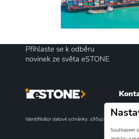
Přihlaste se k odběru
novinek ze světa eSTONE
Kont
Nasta
BDP-WAK
Laglerov
Identifikátor datové schránky: s95qznm
161 00 P
Souhlasem se
Česká re
analýzu a marketing 