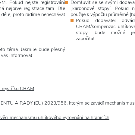
M. Pokud nejste registrování
Domluvit se se svými dodavate
nejprve registrace tam. Dle
„karbonové stopy“. Pokud 
a déle, proto radíme nenechávat
použije k výpočtu průměrné (h
Pokud dodavatel odvád
CBAM/kompenzaci uhlíkov
stopy, bude možné je
započítat
oto téma. Jakmile bude přesný
 vás informovat
o rejstříku CBAM
 A RADY (EU) 2023/956, kterým se zavádí mechanismus uhl
e věci mechanismu uhlíkového vyrovnání na hranicích