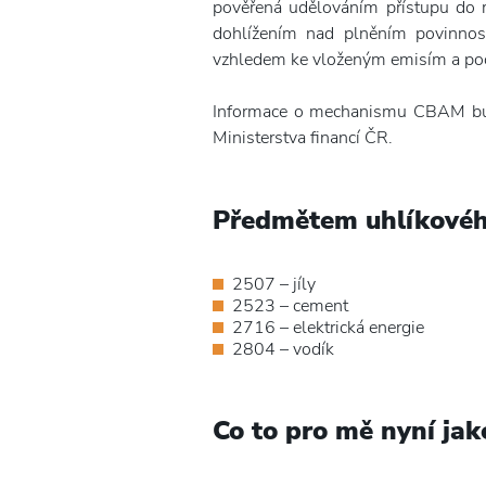
pověřená udělováním přístupu do r
dohlížením nad plněním povinnost
vzhledem ke vloženým emisím a počt
Informace o mechanismu CBAM budo
Ministerstva financí ČR.
Předmětem uhlíkovéh
2507 – jíly
2523 – cement
2716 – elektrická energie
2804 – vodík
Co to pro mě nyní ja