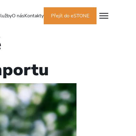
lužby
O nás
Kontakty
Přejít do eSTONE
é
mportu