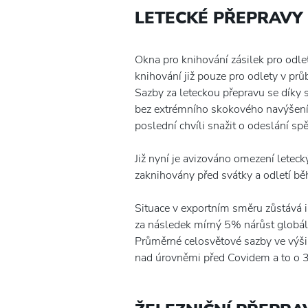
LETECKÉ PŘEPRAVY
Okna pro knihování zásilek pro odl
knihování již pouze pro odlety v pr
Sazby za leteckou přepravu se díky 
bez extrémního skokového navýšení.
poslední chvíli snažit o odeslání s
Již nyní je avizováno omezení letec
zaknihovány před svátky a odletí bě
Situace v exportním směru zůstává i 
za následek mírný 5% nárůst globál
Průměrné celosvětové sazby ve výši 
nad úrovněmi před Covidem a to o 