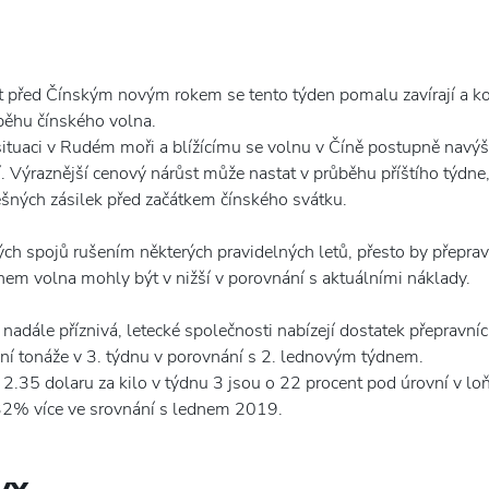
et před Čínským novým rokem se tento týden pomalu zavírají a 
ůběhu čínského volna.
situaci v Rudém moři a blížícímu se volnu v Číně postupně navýši
 Výraznější cenový nárůst může nastat v průběhu příštího týdne,
pěšných zásilek před začátkem čínského svátku.
kých spojů rušením některých pravidelných letů, přesto by přepra
hem volna mohly být v nižší v porovnání s aktuálními náklady.
nadále příznivá, letecké společnosti nabízejí dostatek přepravní
ní tonáže v 3. týdnu v porovnání s 2. lednovým týdnem.
2.35 dolaru za kilo v týdnu 3 jsou o 22 procent pod úrovní v loň
32% více ve srovnání s lednem 2019.