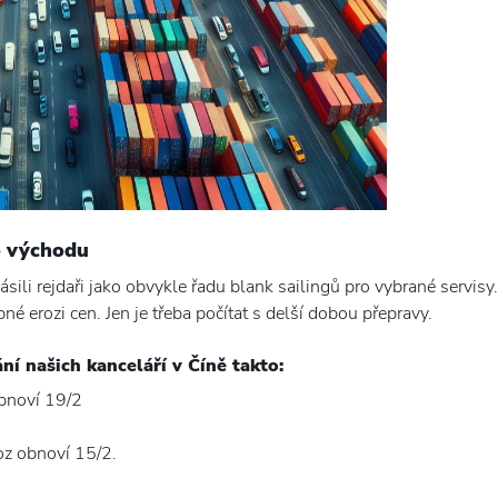
o východu
sili rejdaři jako obvykle řadu blank sailingů pro vybrané servisy.
é erozi cen. Jen je třeba počítat s delší dobou přepravy.
ní našich kanceláří v Číně takto:
obnoví 19/2
oz obnoví 15/2.