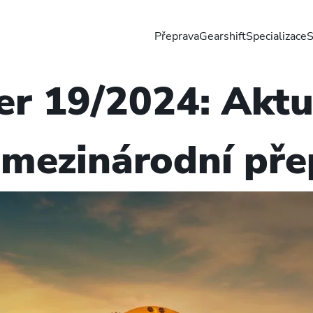
Přeprava
Gearshift
Specializace
S
er 19/2024: Aktu
v mezinárodní př