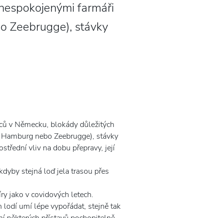
 nespokojenými farmáři
bo Zeebrugge), stávky
ců v Německu, blokády důležitých
em Hamburg nebo Zeebrugge), stávky
ostřední vliv na dobu přepravy, její
dyby stejná loď jela trasou přes
y jako v covidových letech.
lodí umí lépe vypořádat, stejně tak