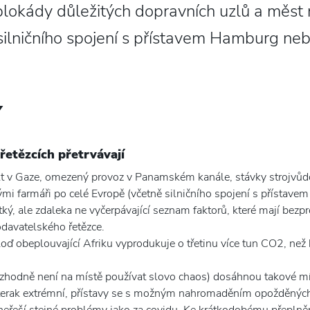
blokády důležitých dopravních uzlů a měst
silničního spojení s přístavem Hamburg ne
Y
etězcích přetrvávají
kt v Gaze, omezený provoz v Panamském kanále, stávky strojvůd
mi farmáři po celé Evropě (včetně silničního spojení s přístav
tký, ale zdaleka ne vyčerpávající seznam faktorů, které mají bezpr
davatelského řetězce.
ď obeplouvající Afriku vyprodukuje o třetinu více tun CO2, než k
zhodně není na místě používat slovo chaos) dosáhnou takové mír
kterak extrémní, přístavy se s možným nahromaděním opožděných 