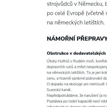
strojvůdců v Německu, 
po celé Evropě (včetně 
na německých letištích.
NÁMOŘNÍ PŘEPRAV
Obstrukce v dodavatelských ř
Útoky Huthiů v Rudém moři, konfli
dopravních uzlů a měst nespokojený
na německých letištích. To je jen krá
cenu, a hlavně správné plánování do
O dopadu na ekologii ani nemluvě: lo
Suezský kanál.
Nepředpokládáme, že narušení (a ro
Poptávka po lodní kapacitě není ni