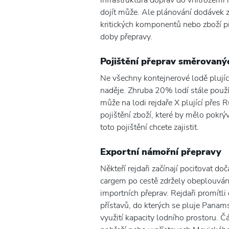
infrastruktura doprav do vnitrozemí
dojít může. Ale plánování dodávek 
kritických komponentů nebo zboží př
doby přepravy.
Pojištění přeprav směrovan
Ne všechny kontejnerové lodě plují
naděje. Zhruba 20% lodí stále použí
může na lodi rejdaře X plující přes
pojištění zboží, které by mělo pokrýv
toto pojištění chcete zajistit.
Exportní námořní přepravy
Někteří rejdaři začínají pociťovat d
cargem po cestě zdržely obeplouván
importních přeprav. Rejdaři promítl
přístavů, do kterých se pluje Pana
využití kapacity lodního prostoru.