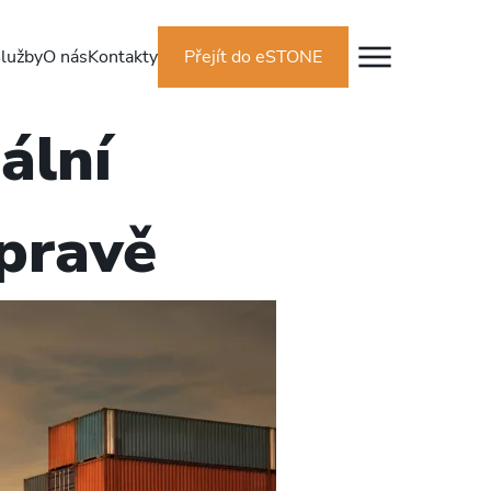
lužby
O nás
Kontakty
Přejít do eSTONE
ální
epravě