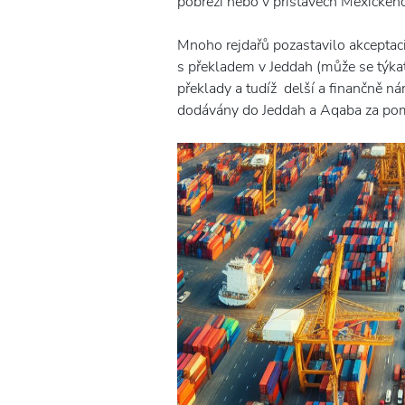
pobřeží nebo v přístavech Mexického
Mnoho rejdařů pozastavilo akceptaci
s překladem v Jeddah (může se týkat
překlady a tudíž delší a finančně ná
dodávány do Jeddah a Aqaba za pom