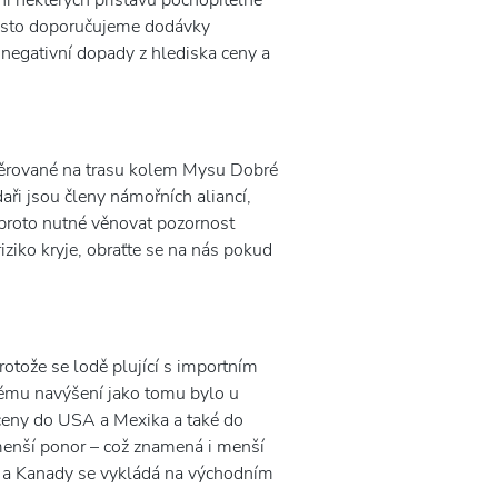
ní některých přístavů pochopitelně
řesto doporučujeme dodávky
negativní dopady z hlediska ceny a
měrované na trasu kolem Mysu Dobré
ři jsou členy námořních aliancí,
e proto nutné věnovat pozornost
riziko kryje, obraťte se na nás pokud
rotože se lodě plující s importním
vému navýšení jako tomu bylo u
 ceny do USA a Mexika a také do
menší ponor – což znamená i menší
SA a Kanady se vykládá na východním