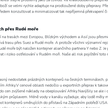
 neřeší stejné problémy jako za covidu. Ke krátkodobému přeplně
zboží se velmi rychle adaptuje na prodloužené doby přepravy. P
edem konzultovat a minimalizovat tak nepříjemná překvapení či 
ých přes Rudé moře
cí na trasách mezi Evropou, Blízkým východem a Asií jsou přes
vá trasu přes Suez a Rudé moře. A protože všichni významní rejda
 Rudé moře být naložen kontejner aliančního partnera Y nebo Z. J
at i riziko ostřelování v Rudém moři. Naše all risk pojištění toto 
očasný nedostatek prázdných kontejnerů na českých terminálech, p
ím Afriky.V cenové oblasti nedošlo u exportních přeprav k tako
i do cen zvýšené náklady na obeplouvání Afriky.Navýšily se ale i
mským průplavem. Méně vody v kanálu vyžaduje, aby lodě měly 
 Část kontejnerů směrujících do přístavů na Západním pobřeží U