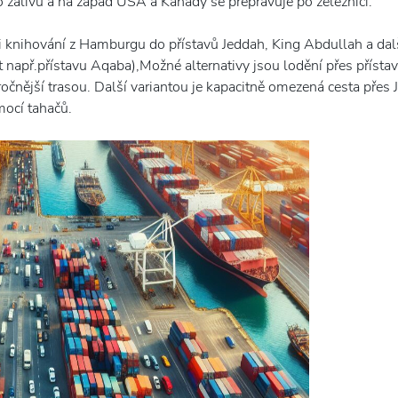
 zálivu a na západ USA a Kanady se přepravuje po železnici.
 knihování z Hamburgu do přístavů Jeddah, King Abdullah a dalš
 např.přístavu Aqaba),Možné alternativy jsou lodění přes přísta
ročnější trasou. Další variantou je kapacitně omezená cesta přes J
ocí tahačů.