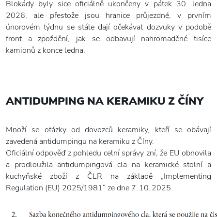
Blokády byly sice oficiálně ukončeny v pátek 30. ledna
2026, ale přestože jsou hranice průjezdné, v prvním
únorovém týdnu se stále dají očekávat dozvuky v podobě
front a zpoždění, jak se odbavují nahromaděné tisíce
kamionů z konce ledna.
ANTIDUMPING NA KERAMIKU Z ČÍNY
Množí se otázky od dovozců keramiky, kteří se obávají
zavedená antidumpingu na keramiku z Číny.
Oficiální odpověď z pohledu celní správy zní, že EU obnovila
a prodloužila antidumpingová cla na keramické stolní a
kuchyňské zboží z ČLR na základě „Implementing
Regulation (EU) 2025/1981“ ze dne 7. 10. 2025.