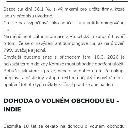
Sazba cla činí 36,1 %, s výjimkami pro určité firmy, které
jsou v předpisu uvedené.
Clo se pak vypočítává jako součet cla a antidumpingového
cla.
Nicméně neoficiální informace z Bruselských kuloárů hovoří
o tom, že se o navýšení antidumpingové cla, až na úroveň
79% uvažuje a jedná.
Chytřejší budeme snad s příchodem jara, 18.3. 2026 je
nejzazší termín do kdy Komise musí případné opatření uložit.
Bohužel jak víme z praxe, nebere se ohled na to, že nákup,
přeprava a následný vstup do EU má nějaký časový rámec a
opatření tohoto typu někdy začínají platit ze dne na den.
DOHODA O VOLNÉM OBCHODU EU -
INDIE
Bezmála 18 let se čekalo na dohodu o volném obchodu