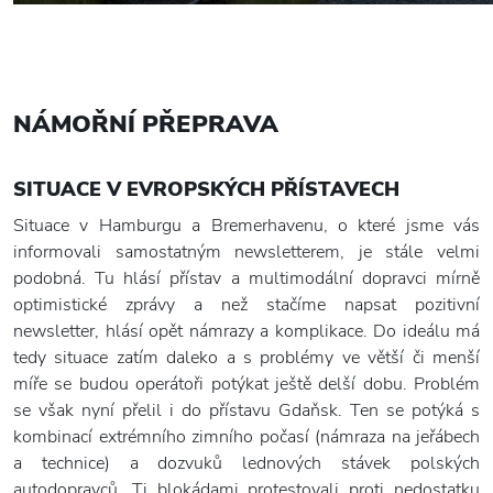
NÁMOŘNÍ PŘEPRAVA
SITUACE V EVROPSKÝCH PŘÍSTAVECH
Situace v Hamburgu a Bremerhavenu, o které jsme vás
informovali samostatným newsletterem, je stále velmi
podobná. Tu hlásí přístav a multimodální dopravci mírně
optimistické zprávy a než stačíme napsat pozitivní
newsletter, hlásí opět námrazy a komplikace. Do ideálu má
tedy situace zatím daleko a s problémy ve větší či menší
míře se budou operátoři potýkat ještě delší dobu. Problém
se však nyní přelil i do přístavu Gdaňsk. Ten se potýká s
kombinací extrémního zimního počasí (námraza na jeřábech
a technice) a dozvuků lednových stávek polských
autodopravců. Ti blokádami protestovali proti nedostatku