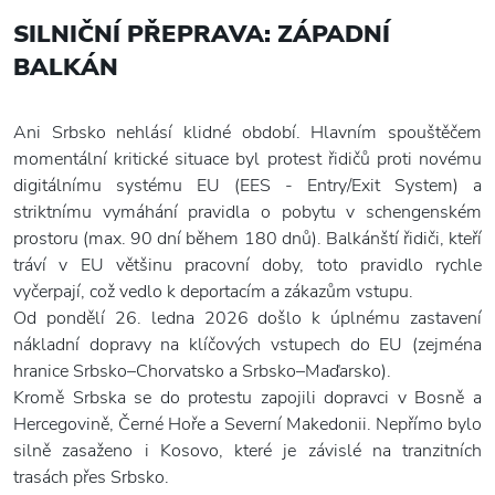
SILNIČNÍ PŘEPRAVA: ZÁPADNÍ
BALKÁN
Ani Srbsko nehlásí klidné období. Hlavním spouštěčem
momentální kritické situace byl protest řidičů proti novému
digitálnímu systému EU (EES - Entry/Exit System) a
striktnímu vymáhání pravidla o pobytu v schengenském
prostoru (max. 90 dní během 180 dnů). Balkánští řidiči, kteří
tráví v EU většinu pracovní doby, toto pravidlo rychle
vyčerpají, což vedlo k deportacím a zákazům vstupu.
Od pondělí 26. ledna 2026 došlo k úplnému zastavení
nákladní dopravy na klíčových vstupech do EU (zejména
hranice Srbsko–Chorvatsko a Srbsko–Maďarsko).
Kromě Srbska se do protestu zapojili dopravci v Bosně a
Hercegovině, Černé Hoře a Severní Makedonii. Nepřímo bylo
silně zasaženo i Kosovo, které je závislé na tranzitních
trasách přes Srbsko.