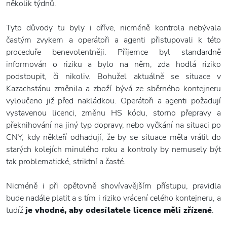
několik týdnů.
Tyto důvody tu byly i dříve, nicméně kontrola nebývala
častým zvykem a operátoři a agenti přistupovali k této
proceduře benevolentněji. Příjemce byl standardně
informován o riziku a bylo na něm, zda hodlá riziko
podstoupit, či nikoliv. Bohužel aktuálně se situace v
Kazachstánu změnila a zboží bývá ze sběrného kontejneru
vyloučeno již před nakládkou. Operátoři a agenti požadují
vystavenou licenci, změnu HS kódu, storno přepravy a
překnihování na jiný typ dopravy, nebo vyčkání na situaci po
CNY, kdy někteří odhadují, že by se situace měla vrátit do
starých kolejích minulého roku a kontroly by nemusely být
tak problematické, striktní a časté.
Nicméně i při opětovně shovívavějším přístupu, pravidla
bude nadále platit a s tím i riziko vrácení celého kontejneru, a
tudíž
je vhodné, aby odesílatele licence měli zřízené
.