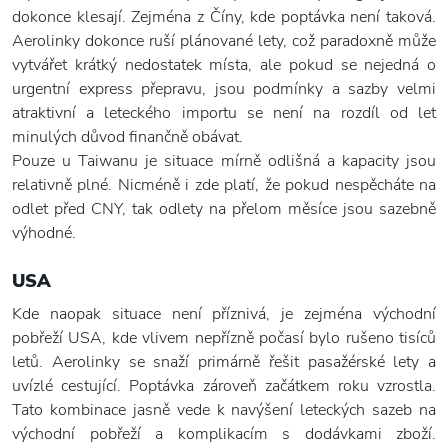
dokonce klesají. Zejména z Číny, kde poptávka není taková.
Aerolinky dokonce ruší plánované lety, což paradoxně může
vytvářet krátký nedostatek místa, ale pokud se nejedná o
urgentní express přepravu, jsou podmínky a sazby velmi
atraktivní a leteckého importu se není na rozdíl od let
minulých důvod finančně obávat.
Pouze u Taiwanu je situace mírně odlišná a kapacity jsou
relativně plné. Nicméně i zde platí, že pokud nespěcháte na
odlet před CNY, tak odlety na přelom měsíce jsou sazebně
výhodné.
USA
Kde naopak situace není příznivá, je zejména východní
pobřeží USA, kde vlivem nepřízně počasí bylo rušeno tisíců
letů. Aerolinky se snaží primárně řešit pasažérské lety a
uvízlé cestující. Poptávka zároveň začátkem roku vzrostla.
Tato kombinace jasně vede k navýšení leteckých sazeb na
východní pobřeží a komplikacím s dodávkami zboží.