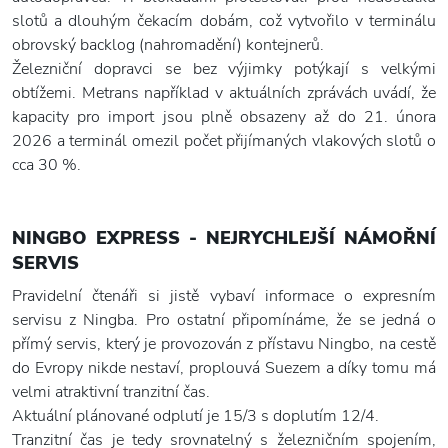
slotů a dlouhým čekacím dobám, což vytvořilo v terminálu
obrovský backlog (nahromadění) kontejnerů.
Železniční dopravci se bez výjimky potýkají s velkými
obtížemi. Metrans například v aktuálních zprávách uvádí, že
kapacity pro import jsou plně obsazeny až do 21. února
2026 a terminál omezil počet přijímaných vlakových slotů o
cca 30 %.
NINGBO EXPRESS - NEJRYCHLEJŠÍ NÁMOŘNÍ
SERVIS
Pravidelní čtenáři si jistě vybaví informace o expresním
servisu z Ningba. Pro ostatní připomínáme, že se jedná o
přímý servis, který je provozován z přístavu Ningbo, na cestě
do Evropy nikde nestaví, proplouvá Suezem a díky tomu má
velmi atraktivní tranzitní čas.
Aktuální plánované odplutí je 15/3 s doplutím 12/4.
Tranzitní čas je tedy srovnatelný s železničním spojením,