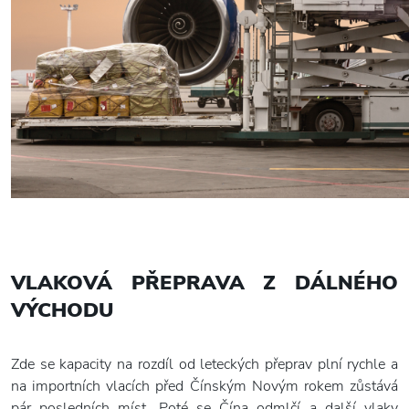
VLAKOVÁ PŘEPRAVA Z DÁLNÉHO
VÝCHODU
Zde se kapacity na rozdíl od leteckých přeprav plní rychle a
na importních vlacích před Čínským Novým rokem zůstává
pár posledních míst. Poté se Čína odmlčí a další vlaky