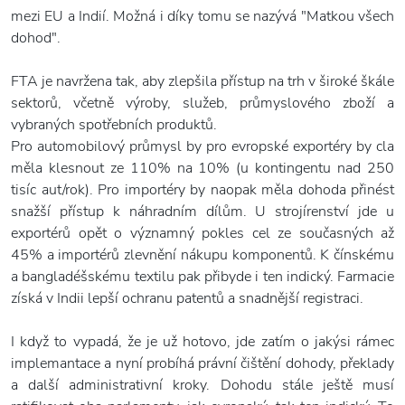
mezi EU a Indií. Možná i díky tomu se nazývá "Matkou všech
dohod".
FTA je navržena tak, aby zlepšila přístup na trh v široké škále
sektorů, včetně výroby, služeb, průmyslového zboží a
vybraných spotřebních produktů.
Pro automobilový průmysl by pro evropské exportéry by cla
měla klesnout ze 110% na 10% (u kontingentu nad 250
tisíc aut/rok). Pro importéry by naopak měla dohoda přinést
snažší přístup k náhradním dílům. U strojírenství jde u
exportérů opět o významný pokles cel ze současných až
45% a importérů zlevnění nákupu komponentů. K čínskému
a bangladéšskému textilu pak přibyde i ten indický. Farmacie
získá v Indii lepší ochranu patentů a snadnější registraci.
I když to vypadá, že je už hotovo, jde zatím o jakýsi rámec
implemantace a nyní probíhá právní čištění dohody, překlady
a další administrativní kroky. Dohodu stále ještě musí