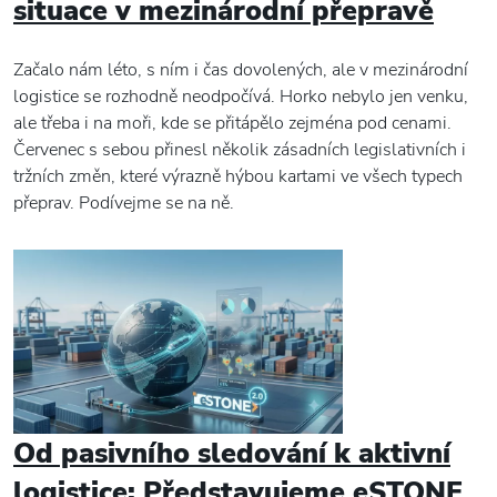
situace v mezinárodní přepravě
Začalo nám léto, s ním i čas dovolených, ale v mezinárodní
logistice se rozhodně neodpočívá. Horko nebylo jen venku,
ale třeba i na moři, kde se přitápělo zejména pod cenami.
Červenec s sebou přinesl několik zásadních legislativních i
tržních změn, které výrazně hýbou kartami ve všech typech
přeprav. Podívejme se na ně.
Od pasivního sledování k aktivní
logistice: Představujeme eSTONE