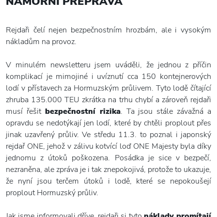
NÁMOŘNÍ PŘEPRAVA
Rejdaři čelí nejen bezpečnostním hrozbám, ale i vysokým
nákladům na provoz.
V minulém newsletteru jsem uváděli, že jednou z příčin
komplikací je mimojiné i uvíznutí cca 150 kontejnerových
lodí v přístavech za Hormuzským průlivem. Tyto lodě čítající
zhruba 135.000 TEU zkrátka na trhu chybí a zároveň rejdaři
musí řešit
bezpečnostní rizika
. Ta jsou stále závažná a
opravdu se nedotýkají jen lodí, které by chtěli proplout přes
jinak uzavřený průliv. Ve středu 11.3. to poznal i japonský
rejdař ONE, jehož v zálivu kotvící loď ONE Majesty byla díky
jednomu z útoků poškozena. Posádka je sice v bezpečí,
nezraněna, ale zpráva je i tak znepokojivá, protože to ukazuje,
že nyní jsou terčem útoků i lodě, které se nepokoušejí
proplout Hormuzský průliv.
Jak jsme informovali dříve, rejdaři si tyto
náklady promítají