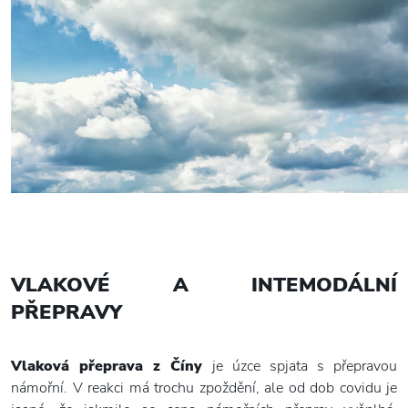
VLAKOVÉ A INTEMODÁLNÍ
PŘEPRAVY
Vlaková přeprava z Číny
je úzce spjata s přepravou
námořní. V reakci má trochu zpoždění, ale od dob covidu je