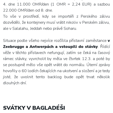
4. dne 11.000 OMR/den (1 OMR = 2,24 EUR) a sazbou
22.000 OMR/den od 8. dne.
To vše v prostředí, kdy se importéři z Perského zálivu
dozvěděli, že kontejnery musí vrátit nikoliv v Perském zálivu,
ale v Salalahu, Jeddah nebo právě Soharu.
Situace podle všeho nejvíce rozčílila přístavní zaměstance
v
Zeebrugge a Antwerpách a vstoupili do stávky
. Řídící
věže v těchto přístavech nefungují, zatím se čeká na časový
rámec stávky, vyvrcholit by měla ve čtvrtek 12.3. a poté by
se postupně mělo vše opět vrátit do normálu. Úterní zprávy
hovořily o 60 lodích čekajících na ukotvení a složení a je tedy
jisté, že uvolnit tento backlog bude opět trvat několik
dlouhých dní.
SVÁTKY V BAGLADÉŠI