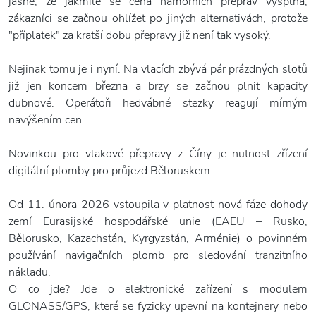
jasné, že jakmile se cena námořních přeprav vyšplhá,
zákazníci se začnou ohlížet po jiných alternativách, protože
"příplatek" za kratší dobu přepravy již není tak vysoký.
Nejinak tomu je i nyní. Na vlacích zbývá pár prázdných slotů
již jen koncem března a brzy se začnou plnit kapacity
dubnové. Operátoři hedvábné stezky reagují mírným
navýšením cen.
Novinkou pro vlakové přepravy z Číny je nutnost zřízení
digitální plomby pro průjezd Běloruskem.
Od 11. února 2026 vstoupila v platnost nová fáze dohody
zemí Eurasijské hospodářské unie (EAEU – Rusko,
Bělorusko, Kazachstán, Kyrgyzstán, Arménie) o povinném
používání navigačních plomb pro sledování tranzitního
nákladu.
O co jde? Jde o elektronické zařízení s modulem
GLONASS/GPS, které se fyzicky upevní na kontejnery nebo