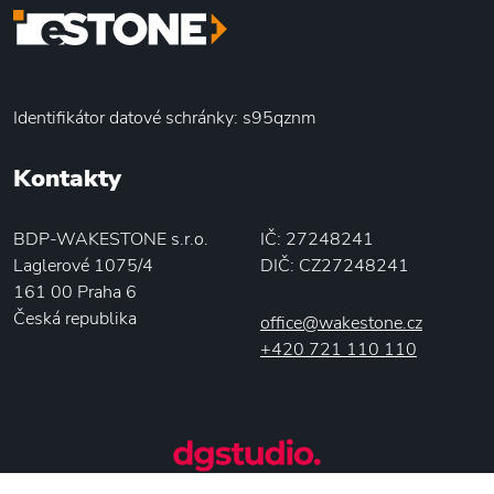
Identifikátor datové schránky: s95qznm
Kontakty
BDP-WAKESTONE s.r.o.
IČ: 27248241
Laglerové 1075/4
DIČ: CZ27248241
161 00 Praha 6
Česká republika
office@wakestone.cz
+420 721 110 110