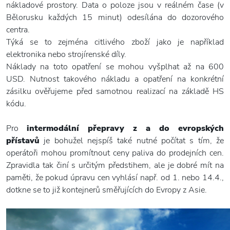
nákladové prostory. Data o poloze jsou v reálném čase (v
Bělorusku každých 15 minut) odesílána do dozorového
centra.
Týká se to zejména citlivého zboží jako je například
elektronika nebo strojírenské díly.
Náklady na toto opatření se mohou vyšplhat až na 600
USD. Nutnost takového nákladu a opatření na konkrétní
zásilku ověřujeme před samotnou realizací na základě HS
kódu.
Pro
intermodální přepravy z a do evropských
přístavů
je bohužel nejspíš také nutné počítat s tím, že
operátoři mohou promítnout ceny paliva do prodejních cen.
Zpravidla tak činí s určitým předstihem, ale je dobré mít na
paměti, že pokud úpravu cen vyhlásí např. od 1. nebo 14.4.,
dotkne se to již kontejnerů směřujících do Evropy z Asie.