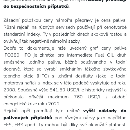
do bezpečnostních příplatků
.
Zásadní položkou ceny námořní přepravy je cena paliva.
Různí rejdaři na různých servisech používají při cenotvorbě
standardní indexy. Ty v posledních dnech skokově rostou a
ovlivňují tak negativně námořní sazby.
Dobře to dokumentuje níže uvedený graf ceny paliva
IFO380. IFO je zkratka pro Intermediate Fuel Oil, druh
směsného lodního paliva, běžně používaného v lodní
dopravě, které se vyrábí smícháním těžkého zbytkového
topného oleje (HFO) s lehčími destiláty (jako je lodní
motorová nafta) a index se v této podobě vyskytuje od roku
2008. Současná výše 841,50 USD/t je historicky nejvyšší a
překonala dřívější maximum 760 USD/t z období
energetické krize roku 2022.
Rejdaři opět promítají tyto reálně
vyšší náklady do
palivových příplatků
pod různými názvy jako například
EFS, EBS apod. Ty mohou být díky své okamžité platnosti