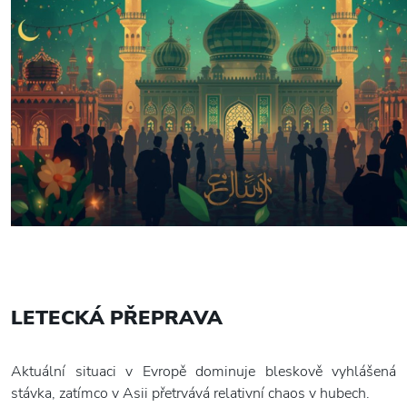
LETECKÁ PŘEPRAVA
Aktuální situaci v Evropě dominuje bleskově vyhlášená
stávka, zatímco v Asii přetrvává relativní chaos v hubech.