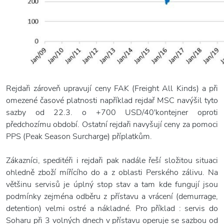
Rejdaři zároveň upravují ceny FAK (Freight All Kinds) a při
omezené časové platnosti například rejdař MSC navýšil tyto
sazby od 22.3. o +700 USD/40'kontejner oproti
předchozímu období. Ostatní rejdaři navyšují ceny za pomoci
PPS (Peak Season Surcharge) příplatkům.
Zákazníci, speditéři i rejdaři pak nadále řeší složitou situaci
ohledně zboží mířícího do a z oblasti Perského zálivu. Na
většinu servisů je úplný stop stav a tam kde fungují jsou
podmínky zejména odběru z přístavu a vrácení (demurrage,
detention) velmi ostré a nákladné. Pro příklad : servis do
Soharu při 3 volných dnech v přístavu operuje se sazbou od