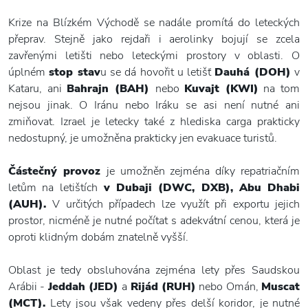
Krize na Blízkém Východě se nadále promítá do leteckých
přeprav. Stejně jako rejdaři i aerolinky bojují se zcela
zavřenými letišti nebo leteckými prostory v oblasti. O
úplném
stop stav
u se dá hovořit u letišť
Dauhá (DOH)
v
Kataru, ani
Bahrajn (BAH)
nebo
Kuvajt (KWI)
na tom
nejsou jinak. O Iránu nebo Iráku se asi není nutné ani
zmiňovat. Izrael je letecky také z hlediska carga prakticky
nedostupný, je umožněna prakticky jen evakuace turistů.
Částečný provoz
je umožněn zejména díky repatriačním
letům na letištích
v Dubaji (DWC, DXB), Abu Dhabi
(AUH).
V určitých případech lze využít při exportu jejich
prostor, nicméně je nutné počítat s adekvátní cenou, která je
oproti klidným dobám znatelně vyšší.
Oblast je tedy obsluhována zejména lety přes Saudskou
Arábii -
Jeddah (JED)
a
Rijád (RUH)
nebo Omán,
Muscat
(MCT).
Lety jsou však vedeny přes delší koridor, je nutné