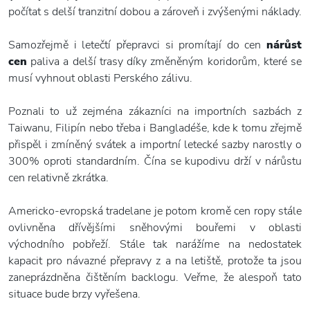
počítat s delší tranzitní dobou a zároveň i zvýšenými náklady.
Samozřejmě i letečtí přepravci si promítají do cen
nárůst
cen
paliva a delší trasy díky změněným koridorům, které se
musí vyhnout oblasti Perského zálivu.
Poznali to už zejména zákazníci na importních sazbách z
Taiwanu, Filipín nebo třeba i Bangladéše, kde k tomu zřejmě
přispěl i zmíněný svátek a importní letecké sazby narostly o
300% oproti standardním. Čína se kupodivu drží v nárůstu
cen relativně zkrátka.
Americko-evropská tradelane je potom kromě cen ropy stále
ovlivněna dřívějšími sněhovými bouřemi v oblasti
východního pobřeží. Stále tak narážíme na nedostatek
kapacit pro návazné přepravy z a na letiště, protože ta jsou
zaneprázdněna čištěním backlogu. Veřme, že alespoň tato
situace bude brzy vyřešena.