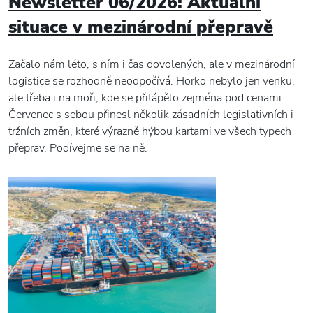
Newsletter 06/2026: Aktuální
situace v mezinárodní přepravě
Začalo nám léto, s ním i čas dovolených, ale v mezinárodní
logistice se rozhodně neodpočívá. Horko nebylo jen venku,
ale třeba i na moři, kde se přitápělo zejména pod cenami.
Červenec s sebou přinesl několik zásadních legislativních i
tržních změn, které výrazně hýbou kartami ve všech typech
přeprav. Podívejme se na ně.