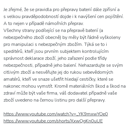
Je zřejmé, že se pravidla pro přepravy baterií dále zpřísní a
s velkou pravděpodobností dojde i k navýšení cen pojištění.
A to nejen v případě námořních přeprav.
Všechny strany podílející se na přepravě baterií (a
nebezpečného zboží obecně) by měly být řádně vyškoleny
pro manipulaci s nebezpečným zbožím. Týká se to i
speditérů, kteří jsou prvním subjektem kontrolujícím
správnost deklarace zboží, jeho zařazení podle třídy
nebezpečnosti, případně jeho balení. Nehazardujte se svým
citlivým zboží a nesvěřujte jej do rukou sebevědomých
amatérů, kteří ve snaze ušetřit hledají cestičky, které se
nakonec mohou vymstít. Kromě materiálních škod a škod na
zdraví může být vaše firma, váš dodavatel případně vaše
zboží uvedeno na černou listinu pro další přepravy.
https://www.youtube.com/watch?v=_YK9mxwYOe0
https://www.youtube.com/shorts/XxwQgKn0uUE