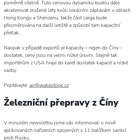
poměrně citelně. Tuto cenovou dynamiku budou dále
akcelerovat zrušené lety kvůli lokálním záplavám v oblasti
Hong Kongu a Shenzenu, takže část carga bude
přesměrována na další letiště a způsobí tam kapacitní
přetlak.
Naopak v případě exportů je kapacity – nejen do Číny -
dostatek, ceny jsou na velmi nízké úrovni. Stejně tak
importérům z USA hraje do karet dostatek kapacit a nízké
sazby.
Poptávejte:
air@wakestone.cz
Železniční přepravy z Číny
V minulém newslettru jsme vás informovali o nově
aplikovaných nařízeních spojených s 11.balíčkem sankcí
proti Rusku.