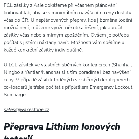
FCL zásilky z Asie dokážeme při včasném plánování
knihovat tak, aby se s minimálním navýšením ceny dostaly
včas do ČR. U neplánovaných přeprav, kde již změna lodění
možná není, můžeme využít několika řešení, jak doručit
zásilky včas nebo s mírným zpožděním. Ovšem je potřeba
počítat s jistými náklady navíc. Možnosti vám sdělíme u
každé konkrétní zásilky individuálně.
U LCL zásilek ve vlastních sběrných kontejnerech (Shanhai,
Ningbo a Yantian/Nansha) si s tím poradíme i bez navýšení
ceny. V případě zásilek loděných ve sběrných kontejnerech
co-loaderů je třeba počítat s příplatkem Emergency Lockout
Surcharge.
sales@wakestone.cz
Přeprava Lithium Ionových