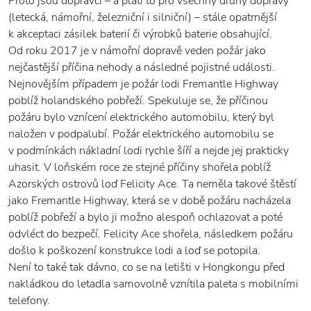
Proto jsou dopravci – a platí to pro všechny druhy dopravy
(letecká, námořní, železniční i silniční) – stále opatrnější
k akceptaci zásilek baterií či výrobků baterie obsahující.
Od roku 2017 je v námořní dopravě veden požár jako
nejčastější příčina nehody a následné pojistné události.
Nejnovějším případem je požár lodi Fremantle Highway
poblíž holandského pobřeží. Spekuluje se, že příčinou
požáru bylo vznícení elektrického automobilu, který byl
naložen v podpalubí. Požár elektrického automobilu se
v podmínkách nákladní lodi rychle šíří a nejde jej prakticky
uhasit. V loňském roce ze stejné příčiny shořela poblíž
Azorských ostrovů loď Felicity Ace. Ta neměla takové štěstí
jako Fremantle Highway, která se v době požáru nacházela
poblíž pobřeží a bylo ji možno alespoň ochlazovat a poté
odvléct do bezpečí. Felicity Ace shořela, následkem požáru
došlo k poškození konstrukce lodi a loď se potopila.
Není to také tak dávno, co se na letišti v Hongkongu před
nakládkou do letadla samovolně vznítila paleta s mobilními
telefony.