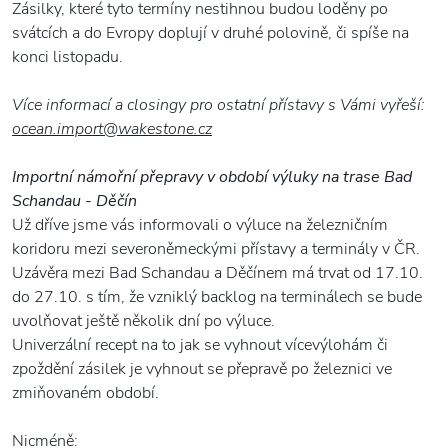
Zásilky, které tyto termíny nestihnou budou loděny po
svátcích a do Evropy doplují v druhé polovině, či spíše na
konci listopadu.
Více informací a closingy pro ostatní přístavy s Vámi vyřeší:
ocean.import@wakestone.cz
Importní námořní přepravy v období výluky na trase Bad
Schandau - Děčín
Už dříve jsme vás informovali o výluce na železničním
koridoru mezi severoněmeckými přístavy a terminály v ČR.
Uzávěra mezi Bad Schandau a Děčínem má trvat od 17.10.
do 27.10. s tím, že vzniklý backlog na terminálech se bude
uvolňovat ještě několik dní po výluce.
Univerzální recept na to jak se vyhnout vícevýlohám či
zpoždění zásilek je vyhnout se přepravě po železnici ve
zmiňovaném období.
Nicméně: