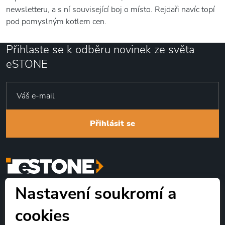
newsletteru, a s ní související boj o místo. Rejdaři navíc topí
pod pomyslným kotlem cen.
Přihlaste se k odběru novinek ze světa
eSTONE
Přihlásit se
Nastavení soukromí a
Identifikátor datové schránky: s95qznm
cookies