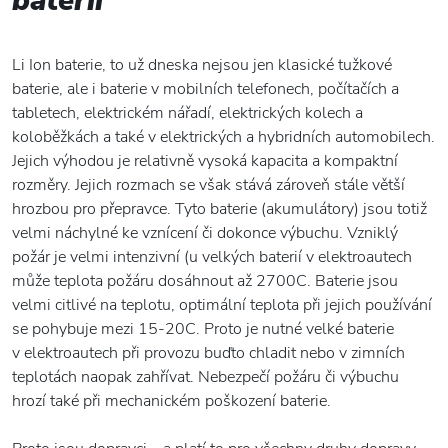
baterií
Li Ion baterie, to už dneska nejsou jen klasické tužkové
baterie, ale i baterie v mobilních telefonech, počítačích a
tabletech, elektrickém nářadí, elektrických kolech a
koloběžkách a také v elektrických a hybridních automobilech.
Jejich výhodou je relativně vysoká kapacita a kompaktní
rozměry. Jejich rozmach se však stává zároveň stále větší
hrozbou pro přepravce. Tyto baterie (akumulátory) jsou totiž
velmi náchylné ke vznícení či dokonce výbuchu. Vzniklý
požár je velmi intenzivní (u velkých baterií v elektroautech
může teplota požáru dosáhnout až 2700C. Baterie jsou
velmi citlivé na teplotu, optimální teplota při jejich používání
se pohybuje mezi 15-20C. Proto je nutné velké baterie
v elektroautech při provozu buďto chladit nebo v zimních
teplotách naopak zahřívat. Nebezpečí požáru či výbuchu
hrozí také při mechanickém poškození baterie.