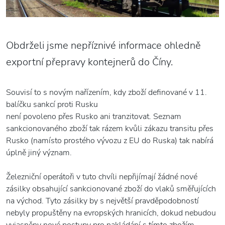
Obdrželi jsme nepříznivé informace ohledně
exportní přepravy kontejnerů do Číny.
Souvisí to s novým nařízením, kdy zboží definované v 11.
balíčku sankcí proti Rusku
není povoleno přes Rusko ani tranzitovat. Seznam
sankcionovaného zboží tak rázem kvůli zákazu transitu přes
Rusko (namísto prostého vývozu z EU do Ruska) tak nabírá
úplně jiný význam.
Železniční operátoři v tuto chvíli nepřijímají žádné nové
zásilky obsahující sankcionované zboží do vlaků směřujících
na východ. Tyto zásilky by s největší pravděpodobností
nebyly propuštěny na evropských hranicích, dokud nebudou
vyjasněny nové postupy pro nakládání s tímto zbožím.