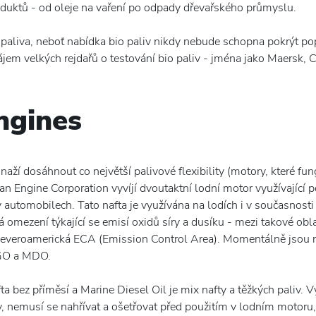
oduktů - od oleje na vaření po odpady dřevařského průmyslu.
 paliva, neboť nabídka bio paliv nikdy nebude schopna pokrýt pop
zájem velkých rejdařů o testování bio paliv - jména jako Maers
ngines
aží dosáhnout co největší palivové flexibility (motory, které fung
pan Engine Corporation vyvíjí dvoutaktní lodní motor využívající 
 automobilech. Tato nafta je využívána na lodích i v současnosti
sná omezení týkající se emisí oxidů síry a dusíku - mezi takové o
severoamerická ECA (Emission Control Area). Momentálně jsou n
MGO a MDO.
fta bez příměsí a Marine Diesel Oil je mix nafty a těžkých paliv. 
y, nemusí se nahřívat a ošetřovat před použitím v lodním motoru,