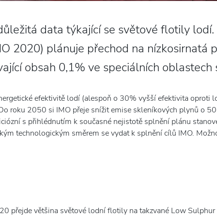
ůležitá data týkající se světové flotily lod
MO 2020) plánuje přechod na nízkosirnatá 
ající obsah 0,1% ve speciálních oblastech 
ergetické efektivitě lodí (alespoň o 30% vyšší efektivita oprot
Do roku 2050 si IMO přeje snížit emise skleníkových plynů o 5
ciózní s přihlédnutím k současné nejistotě splnění plánu stanov
 jakým technologickým směrem se vydat k splnění cílů IMO. Možnos
0 přejde většina světové lodní flotily na takzvané Low Sulphur