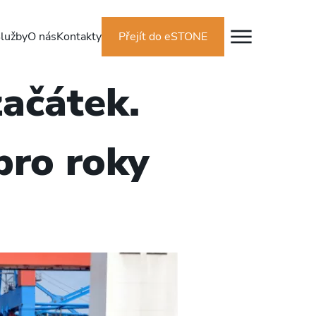
lužby
O nás
Kontakty
Přejít do eSTONE
začátek.
pro roky