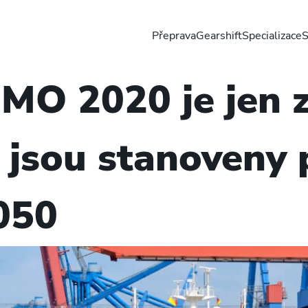
Přeprava
Gearshift
Specializace
S
IMO 2020 je jen 
e jsou stanoveny 
050