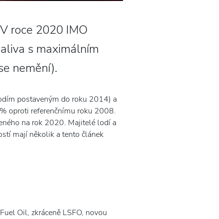
í. V roce 2020 IMO
paliva s maximálním
se nemění).
i lodím postaveným do roku 2014) a
0% oproti referenčnímu roku 2008.
eného na rok 2020. Majitelé lodí a
tí mají několik a tento článek
 Fuel Oil, zkráceně LSFO, novou