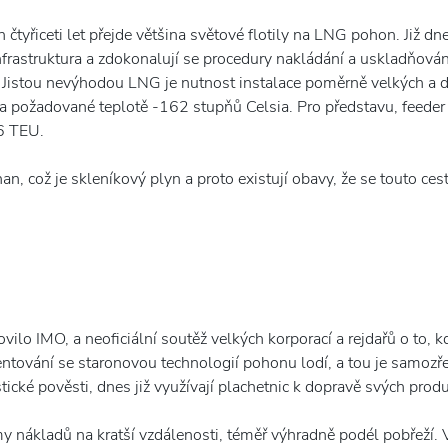
čtyřiceti let přejde většina světové flotily na LNG pohon. Již dne
frastruktura a zdokonalují se procedury nakládání a uskladňován
 Jistou nevýhodou LNG je nutnost instalace poměrně velkých a do
požadované teplotě -162 stupňů Celsia. Pro představu, feeder
6 TEU.
 což je skleníkový plyn a proto existují obavy, že se touto ce
ovilo IMO, a neoficiální soutěž velkých korporací a rejdařů o to,
ntování se staronovou technologií pohonu lodí, a tou je samozřej
tické pověsti, dnes již využívají plachetnic k dopravě svých prod
nákladů na kratší vzdálenosti, téměř výhradně podél pobřeží. Ve