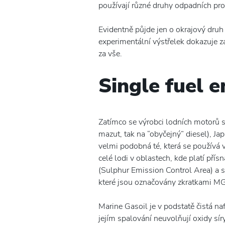
používají různé druhy odpadních pr
Evidentně půjde jen o okrajový druh
experimentální výstřelek dokazuje 
za vše.
Single fuel e
Zatímco se výrobci lodních motorů sn
mazut, tak na “obyčejný” diesel), Ja
velmi podobná té, která se používá v
celé lodi v oblastech, kde platí pří
(Sulphur Emission Control Area) a 
které jsou označovány zkratkami 
Marine Gasoil je v podstatě čistá na
jejím spalování neuvolňují oxidy sír