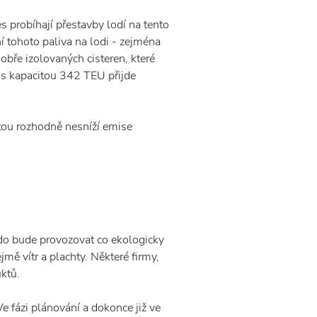
s probíhají přestavby lodí na tento
í tohoto paliva na lodi - zejména
bře izolovaných cisteren, které
 s kapacitou 342 TEU přijde
stou rozhodně nesníží emise
 kdo bude provozovat co ekologicky
mě vítr a plachty. Některé firmy,
uktů.
 fázi plánování a dokonce již ve