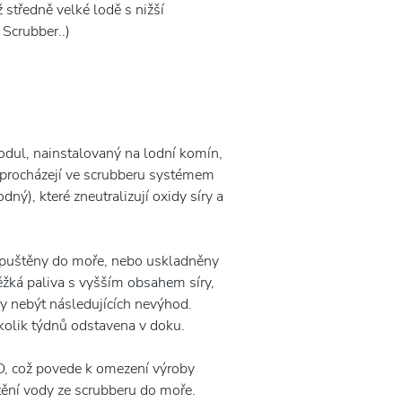
 středně velké lodě s nižší
Scrubber..)
modul, nainstalovaný na lodní komín,
y procházejí ve scrubberu systémem
ný), které zneutralizují oxidy síry a
 vypuštěny do moře, nebo uskladněny
těžká paliva s vyšším obsahem síry,
y nebýt následujících nevýhod.
ěkolik týdnů odstavena v doku.
O, což povede k omezení výroby
tění vody ze scrubberu do moře.