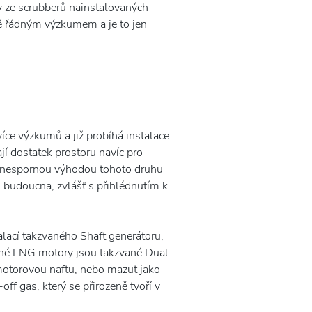
y ze scrubberů nainstalovaných
ené řádným výzkumem a je to jen
íce výzkumů a již probíhá instalace
í dostatek prostoru navíc pro
lší nespornou výhodou tohoto druhu
o budoucna, zvlášť s přihlédnutím k
alací takzvaného Shaft generátoru,
asné LNG motory jsou takzvané Dual
motorovou naftu, nebo mazut jako
ff gas, který se přirozeně tvoří v