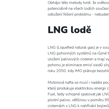
Obhájci této metody tvrdí, že svět
potenciálně na všech lodích současn
odložení řešení problému - nebudem
LNG lodě
LNG (Liquefied natural gas) je v sou
LNG pohonných systémů na různé typy
uložení palivových cisteren a mají v
pohonu je eliminace emisí oxidů sír
roku 2050, kdy IMO plánuje bezuhlík
Motorová nafta se musí i nadále použ
který produkuje elektrickou energii
Fuel, tedy schopné spalovat jak LN
pilotní palivo, většinou v poměru 95
cisternách s LNG k nahřívání bojlerů