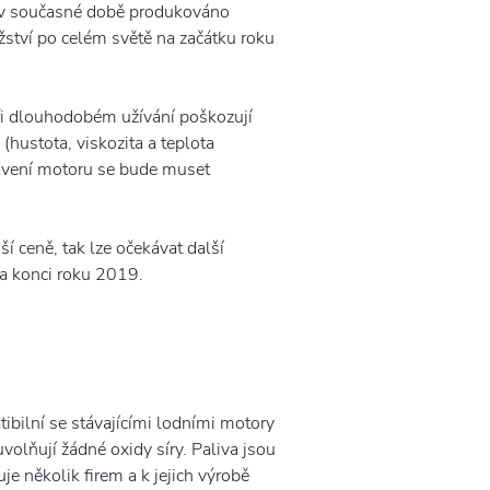
je v současné době produkováno
žství po celém světě na začátku roku
při dlouhodobém užívání poškozují
(hustota, viskozita a teplota
tavení motoru se bude muset
í ceně, tak lze očekávat další
a konci roku 2019.
tibilní se stávajícími lodními motory
volňují žádné oxidy síry. Paliva jsou
e několik firem a k jejich výrobě