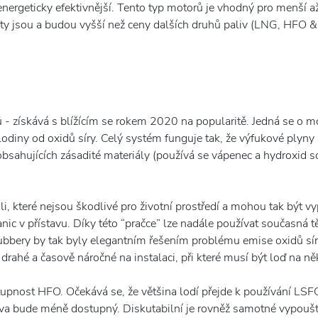
energeticky efektivnější. Tento typ motorů je vhodný pro menší až
ty jsou a budou vyšší než ceny dalších druhů paliv (LNG, HFO & 
ů - získává s blížícím se rokem 2020 na popularitě. Jedná se o 
odiny od oxidů síry. Celý systém funguje tak, že výfukové plyn
bsahujících zásadité materiály (používá se vápenec a hydroxid sod
i, které nejsou škodlivé pro životní prostředí a mohou tak být
tanic v přístavu. Díky této “pračce” lze nadále používat současná 
ubbery by tak byly elegantním řešením problému emise oxidů sír
drahé a časově náročné na instalaci, při které musí být loď na n
nost HFO. Očekává se, že většina lodí přejde k používání LSF
liva bude méně dostupný. Diskutabilní je rovněž samotné vypouš