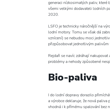
generaci nízkosirnatých paliv, kter
všemi velkými dodavateli lodních pa
2020.
LSFO je technicky náročnější na výr
lodní motory. Tomu se však dá zabrán
vznícení) se nebudou moci jednotliv
přizpůsobovat jednotlivým palivům 
Rejdaři se navíc zdráhají nakupovat 
problémy a nehody způsobené nesp
Bio-paliva
I do lodní dopravy dorazilo přimíchá
a výrobce deklaruje, že nová paliva 
vhodná i k přímému spalování bez nu