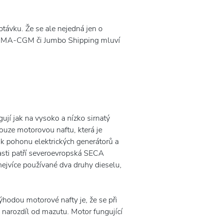
távku. Že se ale nejedná jen o
k, CMA-CGM či Jumbo Shipping mluví
ují jak na vysoko a nízko sirnatý
pouze motorovou naftu, která je
 k pohonu elektrických generátorů a
blasti patří severoevropská SECA
ejvíce používané dva druhy dieselu,
Výhodou motorové nafty je, že se při
 narozdíl od mazutu. Motor fungující