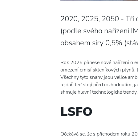
2020, 2025, 2050 - Tři d
(podle svého nařízení I
obsahem síry 0,5% (stáv
Rok 2025 přinese nové nařízení o en
omezení emisí skleníkových plynů. 
Všechny tyto snahy jsou velice ambi
rejdaři teď stojí před rozhodnutím,
shrnuje hlavní technologické trendy.
LSFO
Očekává se, že s příchodem roku 202