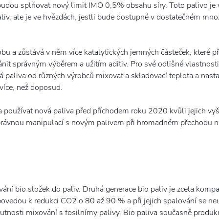
é budou splňovat nový limit IMO 0,5% obsahu síry. Toto palivo 
liv, ale je ve hvězdách, jestli bude dostupné v dostatečném mno
obu a zůstává v něm více katalytických jemných částeček, které 
it správným výběrem a užitím aditiv. Pro své odlišné vlastnosti 
á paliva od různých výrobců mixovat a skladovací teplota a nas
více, než doposud.
a používat nová paliva před příchodem roku 2020 kvůli jejich vyšš
rávnou manipulací s novým palivem při hromadném přechodu n
vání bio složek do paliv. Druhá generace bio paliv je zcela kompa
povedou k redukci CO2 o 80 až 90 % a při jejich spalování se neu
tnosti mixování s fosilnímy palivy. Bio paliva současně produkuj