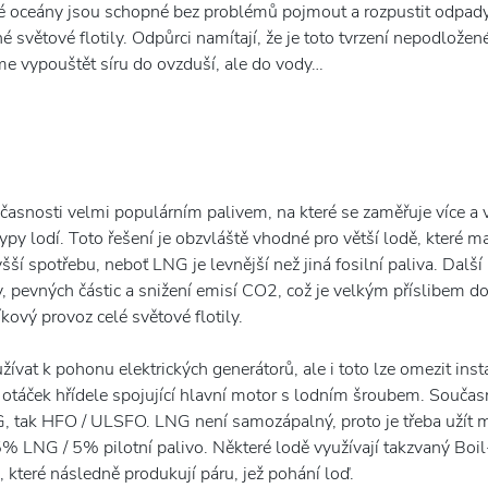
ové oceány jsou schopné bez problémů pojmout a rozpustit odpad
é světové flotily. Odpůrci namítají, že je toto tvrzení nepodlož
e vypouštět síru do ovzduší, ale do vody…
časnosti velmi populárním palivem, na které se zaměřuje více a v
 lodí. Toto řešení je obzvláště vhodné pro větší lodě, které maj
yšší spotřebu, neboť LNG je levnější než jiná fosilní paliva. Da
y, pevných částic a snižení emisí CO2, což je velkým příslibem d
ový provoz celé světové flotily.
ívat k pohonu elektrických generátorů, ale i toto lze omezit inst
 z otáček hřídele spojující hlavní motor s lodním šroubem. Souč
G, tak HFO / ULSFO. LNG není samozápalný, proto je třeba užít 
% LNG / 5% pilotní palivo. Některé lodě využívají takzvaný Boil-o
, které následně produkují páru, jež pohání loď.