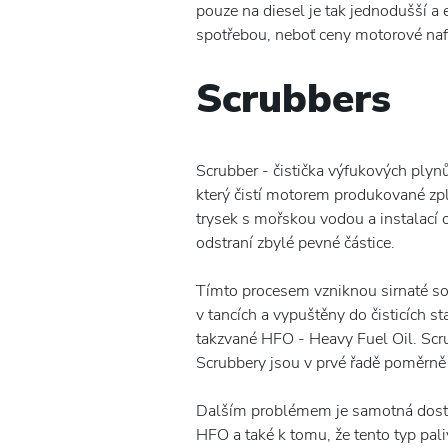
pouze na diesel je tak jednodušší a 
spotřebou, neboť ceny motorové naf
Scrubbers
Scrubber - čistička výfukových plyn
který čistí motorem produkované zpl
trysek s mořskou vodou a instalací o
odstraní zbylé pevné částice.
Tímto procesem vzniknou sirnaté sol
v tancích a vypuštěny do čisticích s
takzvané HFO - Heavy Fuel Oil. Scr
Scrubbery jsou v prvé řadě poměrně 
Dalším problémem je samotná dostup
HFO a také k tomu, že tento typ pa