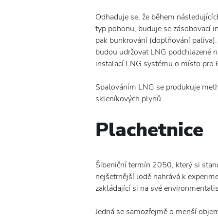
Odhaduje se, že během následujících 
typ pohonu, buduje se zásobovací in
pak bunkrování (doplňování paliva).
budou udržovat LNG podchlazené na 
instalací LNG systému o místo pro 
Spalováním LNG se produkuje methan,
skleníkových plynů.
Plachetnice
Šibeniční termín 2050, který si stan
nejšetrnější lodě nahrává k experime
zakládající si na své environmentalis
Jedná se samozřejmě o menší objemy 